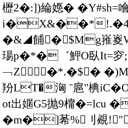
櫪2�:])綸嫕� �Y#sh=
i�X&��*!.�
�&◢餔�$Mg嶊嵏W
瑒p�*�゛魻O臥It=穸
﹁Z�*.�$� �)
羒LT�洶 ˉ扈"椣iC
ot出嫟G5抛9橣�=lcu 
�m�]莃%刂
覕!"