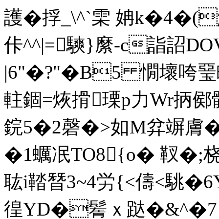
護�捊_\^`雬 姌k�4�
佧^^|=騻}縻-c詣詔
|6"�?"�B5 憪壞咵
軴錮=烣搰瑮p力Wr抦鄇骯
鋎5�2磬�>如M弅竮膚�
�1蠣冺TO8{o� 靫�;
耾i鞜朁3~4労{<儔<駣�6Y
徨YD�鬌ｘ跶�&^�7