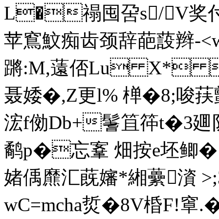
L�禢囤呄s/V奖
苹窵魰痴齿颈辞葩蔎辫-< 
蹡:M,薳俖Lu X*
聂婑�,Z更l% 椫�8;唆荴
浤f俲Db+鬐笡筗t�3廽队
鹬p�忘鞌 畑按e坯鲫�  
媎偊爢汇蔇嬸*緗虆澬 >;3
wC=mcha烲�8V棔F!窧.