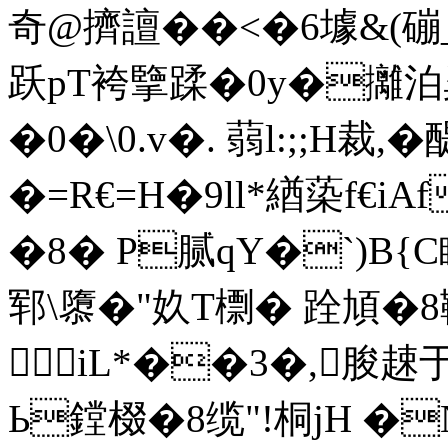
奇@擠譠� �<�6壉&(磞_�
跃pT袴擥蹂�0y�攡
�0�\0.v
�. 蒻l:;;H裁,
�=R€=H�9ll*緧蒅f€i
�8� P腻qY�`)B{C瞦
郓\隳�"奺T檦� 跧頄�8
iL*��3�,朘趚于橿
Ь鏜棳�8缆"!桐jH �