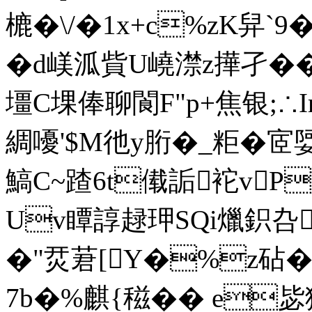
樚� \/�1x+c%z
�d嵄泒貲U嶢澿z撶孑��
壃C堁 俸聊閬F"p+焦银;∴
綢嚘'$M彵y胻�_粔�宧
鰝C~蹅6t傤詬袉vP詁
Uv瞫諄趢玾SQi爉鉙
�"烎莙[Y�%z砧�:
7b�%麒{稵�� e毖 