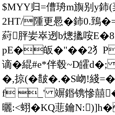
$MYY归=傮珘m旟别y鈰(
2HT/隀更惖�鈰0.鵄
葤胓妛崒迾b熜 攭咹E
pE�皈�"��2犭P
谪�緄#e*伴毂~D皬d�; 
�,掠(�皵�.�S岉!綫=
f _' 竮鍲镌慘囍�=
曬:<蛡�KQ蕜鑰N:)]h