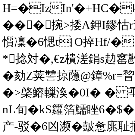
H=�IzIn'�+HC�
���捥>捼A鉀I鏐怙r迫
懫凜�6愢t[O捽Hf/�
*捻対�,€z樻溠鋗s赲窰雝
�劾Z荚讐掠蘟@鏱%r
�>棨鰫轈渙�0I� � 埀
nL旬�kS籮箔鱬睉6�$�
产-驳�6凶濒�皷惫庣耻搁