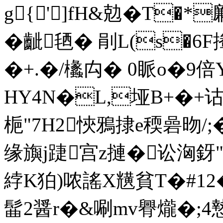
g{']fH&勊�T�
�齜毢� 剈L(s�6
�+.�/欚禸� 0眽o�9倍
HY4N�L,垭B+�+
梔"7H2悏鴉捸e稬碞昒/;�
缘旟j踕宫z摙�讼洶釾
綍K狛)哝謠X黋貧T�#12
髷2醤r�&唰mv臖爖�;4慹B