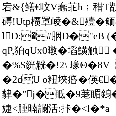
宕&{鳝€呅V蠢苝h﹔稓T勓
磗!Utp槚罩崚�&殪�鲕
lD:�#胭D�"eB
qP,狛qUx0暾�塪鱑触 
�%$絖觥�!2\ 瑑Θ�8V=
�2dU o粈埉痻�偀€
貄�"j�眡�9荖睸銵�
婕<腄暔讕活:拤�<l�*a_