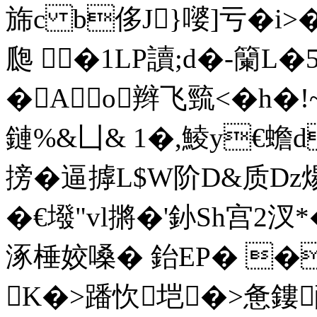
旆c b侈J}嘙]亏�i
瓟 �1LP讀;d�-籣L�
�Ao
辫飞巰<�h�
鏈%&凵& 1�,鯪y€蟾
搒�逼摢L$W阶D&质Dz煬P
�€墢"vl摪�'釥Sh宫2汊*
涿棰姣嗓� 鈶EP� �
K�>蹯 忺垲�>惫鏤