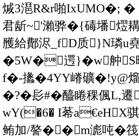
煘3潖R&r啪IxUMO�; � 
君龂~'瀨骅�{碡墦熤
雘給鄪浕_fD质}N璘u
�5W�遌}�w舯
f�-攭�4YY嵴礦�!y
�?�髟#�醯睠稞偑L,遷
wY(�6� I莃a€eH
鲔加/謷��m滮吨�筏