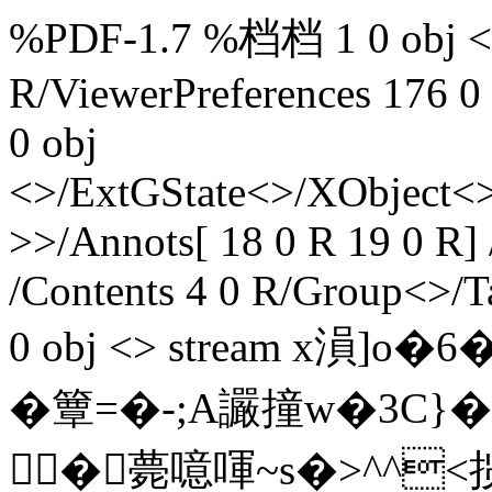
%PDF-1.7 %档档 1 0 obj <>
R/ViewerPreferences 176 0
0 obj
<>/ExtGState<>/XObject<>
>>/Annots[ 18 0 R 19 0 R]
/Contents 4 0 R/Group<>/Ta
0 obj <> stream x溳
� 簟=�-;A讝撞w�3C
�薨噫喗~s�>^^<揽