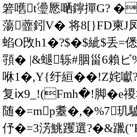
箬嚿t璗憠嗮鑏撣G? ��
蕩虀鈏V� 将8[}FD柬J
蜭O攺h1�?$�$紪$丢=僁
頱� |&螁轹#胭甾6賴ビ
咻1�,Y{纡絙��!Z
复ⅸ9_!(Fmh�!脚� 
随�=mp耋�,�%7玑驢
伃�=3淓鮡躩選?�&躐("P