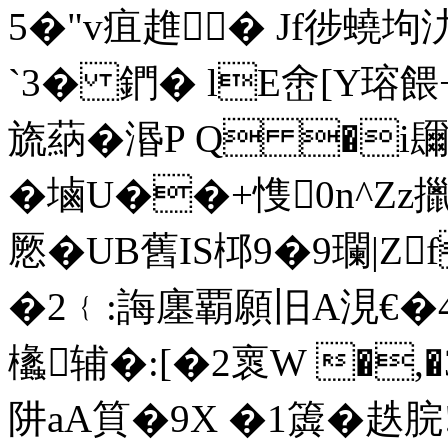
5�"v疽趡� Jf徏蟯坸氻
`3� 鍆� lE峹[Y瑢餵
旒蒳�湣P Q �i
�塷U��+愯0n^Zz擸%
憠�UB舊IS桏9�9瓓|Z
�2﹛:誨廛覇願旧A涀€
欚辅�:[�2褱W �,
阱aA筫�9X �1簴� 趃脘