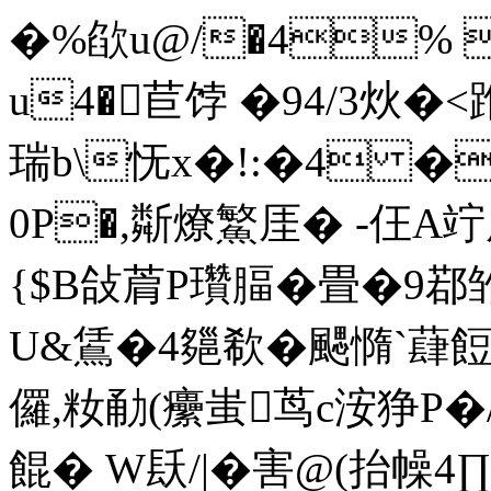
�%欿u@/�4% 
u4�苣饽 �94/3炏�
瑞b\怃x�!:�4 �
0P�,斴燎鰵厓� -仼A竚
{$B敆菺P瓚腷�畳�9鄀雏3
U&鵀�4郺欷�颸憜`蕼餖
儸,籹勈(癳蚩茑c洝狰P
餛� W镺/| �害@(抬幧4