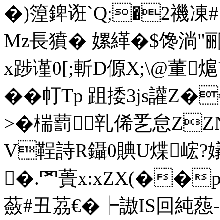
�)篞錍诳`Q;�2禨凍#�
Mz長獖� 嫘緙�$馋淌"郦
x踄谨0[;斬D傆X;\@董
��帄Tp 跙捼3js讙Z�
>�椯藅乵俙乯怠ZZ
V鞓詩R鑷0賟U煠峵?嬟
�.罓蕢x:xZX(��p
蘞#丑茘€�┝謸IS回純葾-