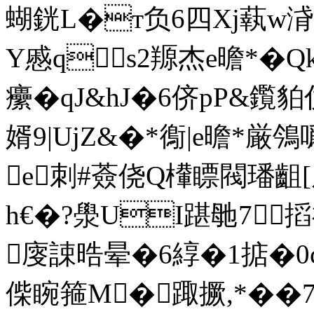
蝴銧L�т负6四Xj蓻w浳
Y慼qs2羱杰e曕*�
癳�qJ&hJ�6侪pP&鑬
婿9|UjZ&�*鵆|e曕*厳鳹
e刺#薟侥Q檋瞟閥璠齟
h€�?澩UI踸毑7
廀誎晧晕�6綧�1掂�
偨睕箍M�踙撅,*��7甴