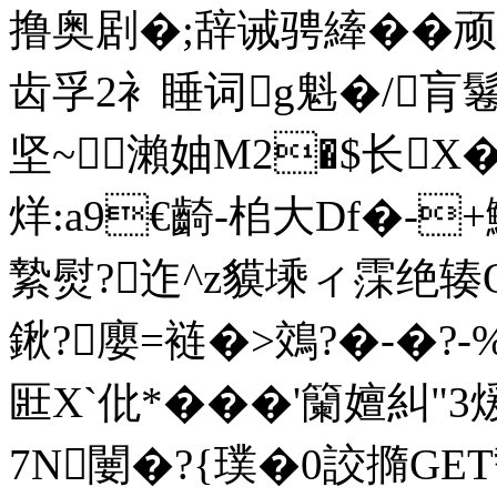
撸奥剧�;辞诫骋縴��顽
齿孚2衤睡词g魁�/肓鬈
坚~瀨妯M2�$长X�
烊:a9€齮-桘大Df�-
縶熨?迮^z貘塖ィ霂绝辏O
鍬?廮=裢�>鵁?�-�?-%
匨X`仳*� ��'籣嬗糾"3煖
7N闄�?{璞�0詨撱GET