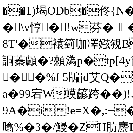
��1)堨ODb�佟{N�
�\v悙�!w芬�
8T'�褤箌咖凙娹覙B
詷蓁顱�?顂溈p�tp[4
��%f 5牑jd艾Q
a�99宕W蟆齴跨��)!
9A�i!e=X�,:+
噏%�3�/鰻�ZH肪麖