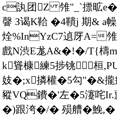
c訙团Z 雂"_`摽昿e
韾 З谒K鞈 �4鞼j 期& a
烇%InYzC7遉厊A=雂
戲N渋E尨A&�!�/T{檮m
k聳槺練5捗 铫∨桓,
妓�;x撛權�5勾"�&
豵VQ鐨�'左�5瀽咤I
�)跟洿�/� 殒艚�鮸,�