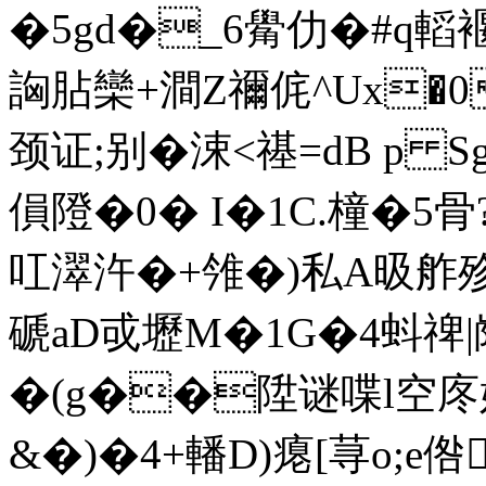
�5gd�_6觷仂�#q轁
詾胋欒+澗Z禰侂^Ux�0
颈证;别�涑<禥=dB p 
傊隥 �0� I�1C.橦�5骨?
叿濢汻�+雂�)私A昅舴殄i
磃aD戓壢M�1G�4蚪禆
�(g��陞谜喋l空庝妣
&�)�4+轓D)瘪[荨o;e倃