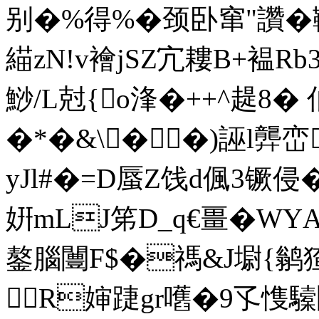
别�%得%�颈卧窜"讚�
緢zN!v襘jSZ宂耬B+褞Rb3
鯋/L尅{o浲�++^趧8
�*�&\�∷�)誣l龏峦
yJl#�=D蜃Z饯d偑3镢侵
姸mLJ笫D_q€畺�WY
鏊腦闦F$�禡&J墛{鹟猹璱
 R婶踕gr嚿�9孓愯驝