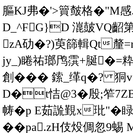
膒KJ弗�'>簤皶格� "M感.
D_^FG}D 潉皷VQ齠第
zA劯�?)萸篩輯Qt釐=
jy_)睠祐瑯鸤霟+脠�=粋
創��� 鎍_缂q�? 狪v
D�t恄@3�殷;笮7
帱�p E茹詤覲x玭"�睩让
��pa.zH伎炈倜忽