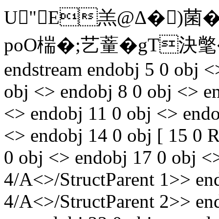
U"E羔@Δ�)菌
poO椯�;艺蕫�gT決氅
endstream endobj 5 0 obj <
obj <> endobj 8 0 obj <> e
<> endobj 11 0 obj <> endo
<> endobj 14 0 obj [ 15 0 
0 obj <> endobj 17 0 obj <
4/A<>/StructParent 1>> en
4/A<>/StructParent 2>> end