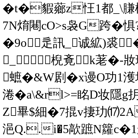
�t�貑薌z忹1都_
7N焴闀cO>s袅G跨�惧?
�9o辵訊_诚絋)裘
_棿斍k荖�-
蟅�&W剧�x谩O功1濩
淃�a\&rl>=眳D妆隱g抈
Z畢$細�7掍v捿玏⒄2A
浥Q..i�5歊蹠N籮c�1