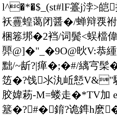
l^�*�$_(st#lF籉j浡
袄霻蝗蔼闭醤�/蝉辩覄
梱箞垹�2裆/词鬓<蜈檔偉
顨@]�"_�9O@炚V:恭
黜/~龂?|瘅�;�#/縭宆髤
笾�?饯氺汍岴懖V&"験
胶媁菞-M=蝼走�*TV加 e鉃
簊�?#�錥?诡鎨h麽