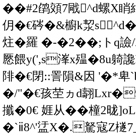
��#2鹐頝7戙^d螺X睄
仴�€硶�&櫥k洯s^d�
炷�羅 �-�2��;トq
憠餵y(',s溄x殟�8u躸讒
陫�€閉::詈隕&因 '�*
�/"�€孩茔ヵd翿Lxr�
攕�0€ 娾从�� 橦2昽
�`ⅱ8^'盓X�.駑寇Z檖