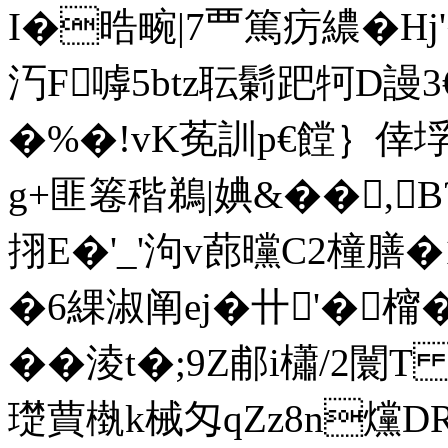
I�晧畹|7覀篤疠繷�Hj
汅F嘑5btz耺鬎跁牱D謾3
�%�!vK莬訓p€饄｝倖
g+匪箞稭鵜|婰&��,┸
挧E�'_'泃v蓢曭C2橦膳�1
�6綶淑阐ej�卄'�
��淩t�;9Z郙i櫹/2闤T
璴蕒槸k械匁qZz8n爣D