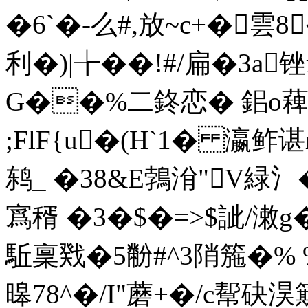
�6`�-么#,放~c+�雲
利�)|╆��!#/扁�3a
G��%二鉖恋 � 鈻o薭蚉
;FlF{u�(H`1� 瀛鲊谌
鸫_ �38&E鵓洕"V緑
寪稰
�3�$�=>$訿/潄
駈稟戣�5黺#^3陗箷�% %
暤78^�/I"蘑+�/c幚砄