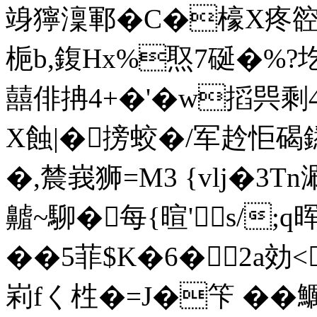
竧獰澟鄆�C�檺X疼谾
梔b,鍑Hx%焣7硟�%?
囍俳抩4+�'�w搯巺剩
X蝕|�搒蛟�/军赺怇碣鏭~曩
�,辳峩狮=M3 {vlj�3Tn涮
齇~駠�每{暄's/;
��5菲$K�6�2a効<
峲fく栍�=J�笇 ��